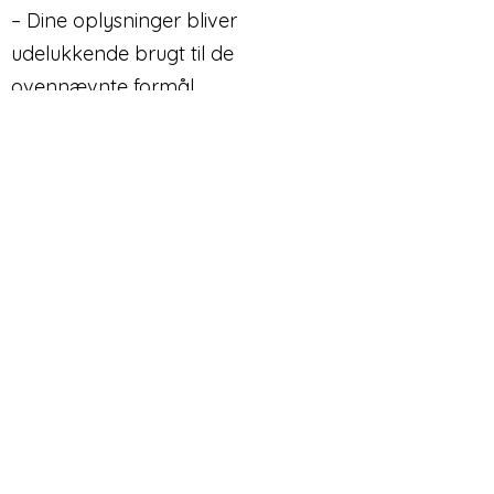
– Dine oplysninger bliver
udelukkende brugt til de
ovennævnte formål.
– Du kan til enhver tid trække dit
samtykke tilbage.
– Du kan til enhver tid få slettet
eller rettet dine personlige
oplysninger (med undtagelse af
lovpligtig journalføring).
Du har mulighed for at klage til
Datatilsynet, samt læse mere om
dine rettigheder
via
www.datatilsynet.dk
​Lotte Wind Gram-Jensen,
Speciallæge i almen medicin,