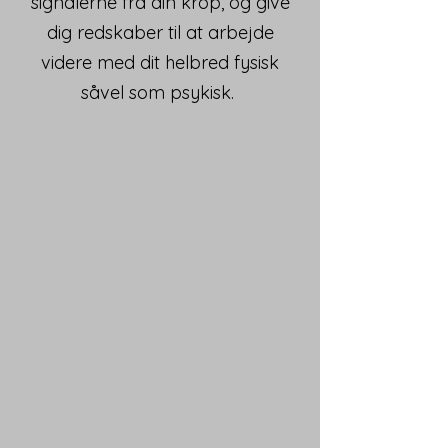
signalerne fra din krop, og give
dig redskaber til at arbejde
videre med dit helbred fysisk
såvel som psykisk.